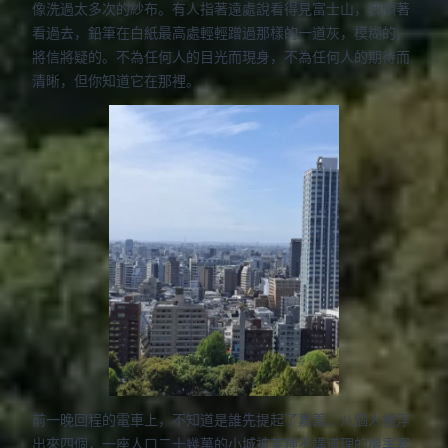
像洗過太多次的紗布。有人指著遠處說看得見富士山，我順著
看過去，鉛筆在白紙最高處輕輕蹭過那樣的一道灰，模糊的，
將信將疑的。不為任何人的目光而現身，不為任何人的期待而
清晰，但你知道它在那裡。
前一晚回程的電車上，不知道是誰先提起了嘉義。八個人裡浮
出來四個，一座人口二十幾萬的小城被某種不講道理的機率塞