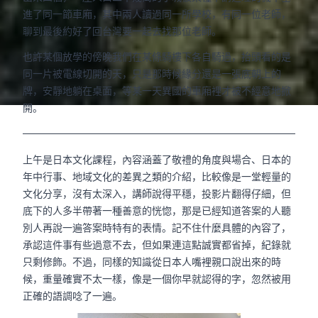
進了同一節車廂，其中兩人讀過同一所學校，有同一位老師，
聊到最後約好了回台灣要一起去找那位老師。
也許某個放學的傍晚我們在某條騎樓下各自騎過，抬頭看的是
同一片被電線切開的天，只是那時候緣分還是一張底朝上的
牌，安靜地躺在桌面，等某一天異國的車廂裡才被不經意地掀
開。
上午是日本文化課程，內容涵蓋了敬禮的角度與場合、日本的
年中行事、地域文化的差異之類的介紹，比較像是一堂輕量的
文化分享，沒有太深入，講師說得平穩，投影片翻得仔細，但
底下的人多半帶著一種善意的恍惚，那是已經知道答案的人聽
別人再說一遍答案時特有的表情。記不住什麼具體的內容了，
承認這件事有些過意不去，但如果連這點誠實都省掉，紀錄就
只剩修飾。不過，同樣的知識從日本人嘴裡親口說出來的時
候，重量確實不太一樣，像是一個你早就認得的字，忽然被用
正確的語調唸了一遍。