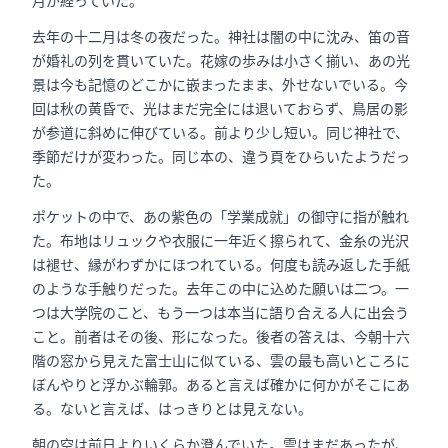
月が経っていた。
去年の十二月は冬の夜だった。神社は闇の中に沈み、笛の音
が婚礼の列を貫いていた。花嫁の歩みは小さく揃い、あの光
景は今も記憶のどこかに嵌まったまま、外せないでいる。今
回は秋の黄昏で、光はまだ完全には退いておらず、鳥居の影
が参道に斜めに伸びている。前より少し短い。同じ神社で、
季節だけが変わった。同じ本の、違う頁をひらいたようだっ
た。
ポケットの中で、あの紫色の「学業成就」の御守に指が触れ
た。布地はリュックや衣服に一年近く擦られて、金糸の光沢
は褪せ、縁がわずかにほつれている。何度も読み返した手紙
のような手触りだった。去年この中に込めた願いは二つ。一
つは大学院のこと、もう一つは本当に語り合える人に出会う
こと。前者はその後、形になった。後者の答えは、今朝十六
階の窓から見えた富士山に似ている、雲の最も高いところに
ぼんやりと浮かぶ輪郭。あると言えば確かに何かがそこにあ
る。ないと言えば、はっきりとは見えない。
朝の空は前日よりいくらか澄んでいた。雲はまだあったが、