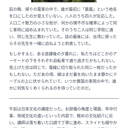
前の晩、帰りの電車の中で、誰が最初に「嘉義」という地名
を口にしたのか覚えていない。八人のうち四人が反応した。
人口二十数万の小さな街が、何かの理不尽な確率によって同
じ車両に詰め込まれていた。そのうち二人は同じ学校に通
い、同じ先生に教わっていた。話の最後には、台湾に帰った
らその先生を一緒に訪ねようと約束していた。
もしかすると、ある放課後の夕暮れに、私たちはどこかのア
ーケードの下をそれぞれ自転車で通り過ぎたかもしれない。
見上げた空は同じで、電線に切り取られた同じ一枚だったか
もしれない。ただあの頃、縁はまだ裏を向いたまま静かにテ
ーブルの上に伏せられていて、いつか異国の車両の中で、誰
かに何気なくめくられるのを待っていたのだ。
午前は日本文化の講座だった。お辞儀の角度と場面、年中行
事、地域文化の違いといった内容で、軽めの文化紹介に近
い。講師は落ち着いた口調で丁寧に進め、スライドも細やか