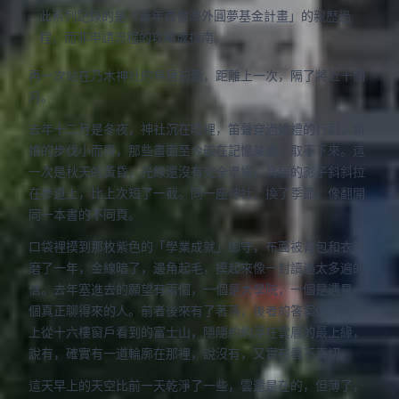
此系列記錄的是「青年百億海外圓夢基金計畫」的親歷過
程，而非申請流程的攻略或指南。
再一次站在乃木神社的鳥居前面，
距離上一次
，隔了將近十個
月。
去年十二月是冬夜，神社沉在暗裡，笛聲穿過婚禮的行列，新
娘的步伐小而齊，那些畫面至今嵌在記憶某處，取不下來。這
一次是秋天的黃昏，光線還沒有完全退場，鳥居的影子斜斜拉
在參道上，比上次短了一截。同一座神社，換了季節，像翻開
同一本書的不同頁。
口袋裡摸到那枚紫色的「學業成就」御守，布面被背包和衣料
磨了一年，金線暗了，邊角起毛，摸起來像一封讀過太多遍的
信。去年塞進去的願望有兩個，一個是大學院，一個是遇見一
個真正聊得來的人。前者後來有了著落，後者的答案像今天早
上從十六樓窗戶看到的富士山，隱隱約約浮在雲層的最上緣，
說有，確實有一道輪廓在那裡，說沒有，又實在看不真切。
這天早上的天空比前一天乾淨了一些，雲還是在的，但薄了，