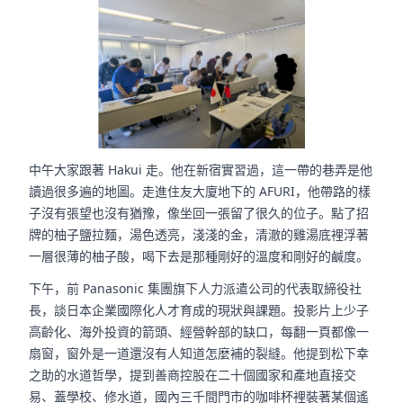
中午大家跟著 Hakui 走。他在新宿實習過，這一帶的巷弄是他
讀過很多遍的地圖。走進住友大廈地下的 AFURI，他帶路的樣
子沒有張望也沒有猶豫，像坐回一張留了很久的位子。點了招
牌的柚子鹽拉麵，湯色透亮，淺淺的金，清澈的雞湯底裡浮著
一層很薄的柚子酸，喝下去是那種剛好的溫度和剛好的鹹度。
下午，前 Panasonic 集團旗下人力派遣公司的代表取締役社
長，談日本企業國際化人才育成的現狀與課題。投影片上少子
高齡化、海外投資的箭頭、經營幹部的缺口，每翻一頁都像一
扇窗，窗外是一道還沒有人知道怎麼補的裂縫。他提到松下幸
之助的水道哲學，提到善商控股在二十個國家和產地直接交
易、蓋學校、修水道，國內三千間門市的咖啡杯裡裝著某個遙