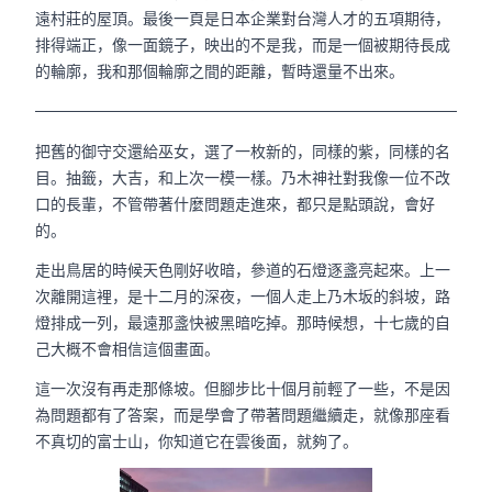
遠村莊的屋頂。最後一頁是日本企業對台灣人才的五項期待，
排得端正，像一面鏡子，映出的不是我，而是一個被期待長成
的輪廓，我和那個輪廓之間的距離，暫時還量不出來。
把舊的御守交還給巫女，選了一枚新的，同樣的紫，同樣的名
目。抽籤，大吉，和上次一模一樣。乃木神社對我像一位不改
口的長輩，不管帶著什麼問題走進來，都只是點頭說，會好
的。
走出鳥居的時候天色剛好收暗，參道的石燈逐盞亮起來。上一
次離開這裡，是十二月的深夜，一個人走上乃木坂的斜坡，路
燈排成一列，最遠那盞快被黑暗吃掉。那時候想，十七歲的自
己大概不會相信這個畫面。
這一次沒有再走那條坡。但腳步比十個月前輕了一些，不是因
為問題都有了答案，而是學會了帶著問題繼續走，就像那座看
不真切的富士山，你知道它在雲後面，就夠了。