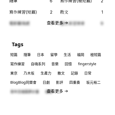
隨筆
6
寫作練習(極短篇)
2
寫作練習(短篇)
2
散文
1
查看更多
電影觀後感
1
重生希望使者
9
Tags
短篇
隨筆
日本
留學
生活
福岡
極短篇
寫作練習
自嗨系列
音樂
回憶
fingerstyle
東京
乃木坂
生產力
散文
記錄
日常
BlogBlog同樂會
日劇
影評
四重奏
坂元裕二
查看更多
青年百億圓夢計畫
福島
Subscribe for new posts