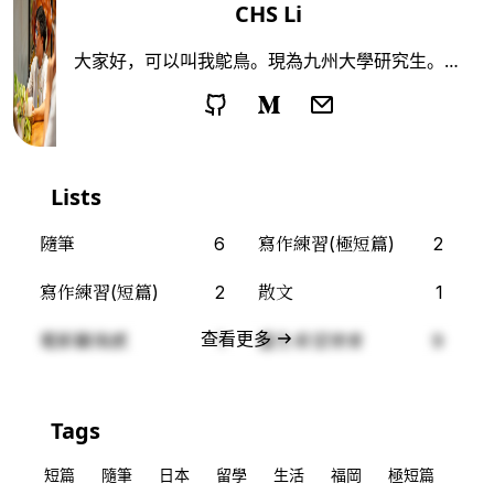
CHS Li
大家好，可以叫我鴕鳥。現為九州大學研究生。喜
歡看電影、讀小說、偶爾去沒去過的地方走走。鴕
鳥這個名字有兩個意思。一是跑得最快的兩足動
物，一是不願正視現實的人。仍然不確定自己是哪
一個。
Lists
隨筆
6
寫作練習(極短篇)
2
寫作練習(短篇)
2
散文
1
查看更多
電影觀後感
1
重生希望使者
9
Tags
短篇
隨筆
日本
留學
生活
福岡
極短篇