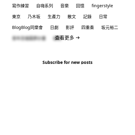
寫作練習
自嗨系列
音樂
回憶
fingerstyle
東京
乃木坂
生產力
散文
記錄
日常
BlogBlog同樂會
日劇
影評
四重奏
坂元裕二
查看更多
青年百億圓夢計畫
福島
Subscribe for new posts
No spam. Unsubscribe anytime.
Subscribe
© 2026 CHS Li All Rights Reserved.