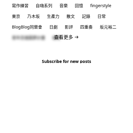
寫作練習
自嗨系列
音樂
回憶
fingerstyle
東京
乃木坂
生產力
散文
記錄
日常
BlogBlog同樂會
日劇
影評
四重奏
坂元裕二
查看更多
青年百億圓夢計畫
福島
Subscribe for new posts
No spam. Unsubscribe anytime.
Subscribe
© 2026 CHS Li All Rights Reserved.