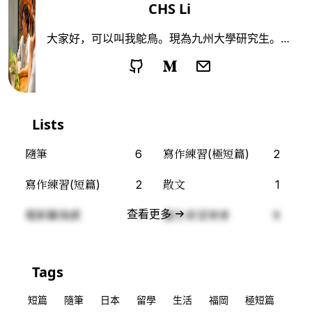
CHS Li
大家好，可以叫我鴕鳥。現為九州大學研究生。喜
歡看電影、讀小說、偶爾去沒去過的地方走走。鴕
鳥這個名字有兩個意思。一是跑得最快的兩足動
物，一是不願正視現實的人。仍然不確定自己是哪
一個。
Lists
隨筆
6
寫作練習(極短篇)
2
寫作練習(短篇)
2
散文
1
查看更多
電影觀後感
1
重生希望使者
9
Tags
短篇
隨筆
日本
留學
生活
福岡
極短篇