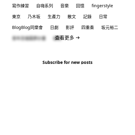
寫作練習
自嗨系列
音樂
回憶
fingerstyle
東京
乃木坂
生產力
散文
記錄
日常
BlogBlog同樂會
日劇
影評
四重奏
坂元裕二
查看更多
青年百億圓夢計畫
福島
Subscribe for new posts
No spam. Unsubscribe anytime.
Subscribe
© 2026 CHS Li All Rights Reserved.