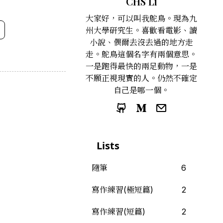
CHS Li
大家好，可以叫我鴕鳥。現為九
州大學研究生。喜歡看電影、讀
Subscribe
小說、偶爾去沒去過的地方走
走。鴕鳥這個名字有兩個意思。
一是跑得最快的兩足動物，一是
不願正視現實的人。仍然不確定
自己是哪一個。
Lists
隨筆
6
寫作練習(極短篇)
2
寫作練習(短篇)
2