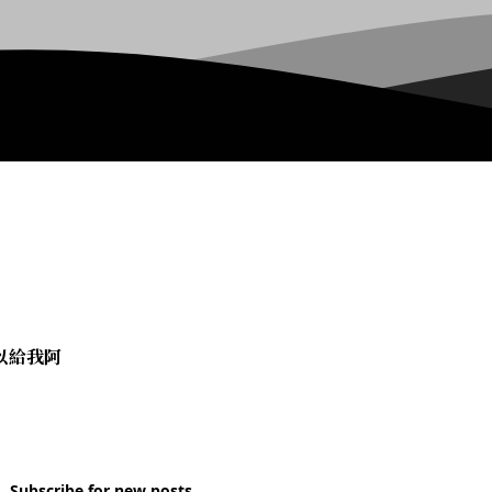
以給我阿
Subscribe for new posts