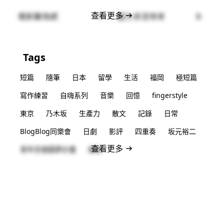
查看更多
電影觀後感
1
重生希望使者
9
Tags
短篇
隨筆
日本
留學
生活
福岡
極短篇
寫作練習
自嗨系列
音樂
回憶
fingerstyle
東京
乃木坂
生產力
散文
記錄
日常
BlogBlog同樂會
日劇
影評
四重奏
坂元裕二
查看更多
青年百億圓夢計畫
福島
Subscribe for new posts
No spam. Unsubscribe anytime.