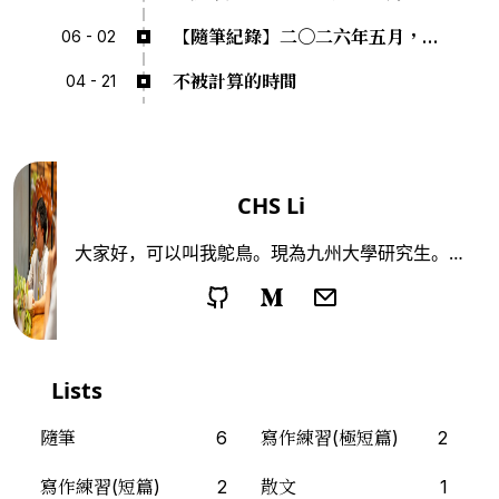
【隨筆紀錄】二〇二六年五月，福岡
06 - 02
不被計算的時間
04 - 21
CHS Li
大家好，可以叫我鴕鳥。現為九州大學研究生。喜
歡看電影、讀小說、偶爾去沒去過的地方走走。鴕
鳥這個名字有兩個意思。一是跑得最快的兩足動
物，一是不願正視現實的人。仍然不確定自己是哪
一個。
Lists
隨筆
6
寫作練習(極短篇)
2
寫作練習(短篇)
2
散文
1