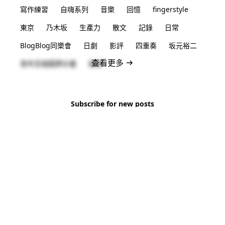
寫作練習
自嗨系列
音樂
回憶
fingerstyle
東京
乃木坂
生產力
散文
記錄
日常
BlogBlog同樂會
日劇
影評
四重奏
坂元裕二
查看更多
青年百億圓夢計畫
福島
Subscribe for new posts
No spam. Unsubscribe anytime.
Subscribe
© 2026 CHS Li All Rights Reserved.