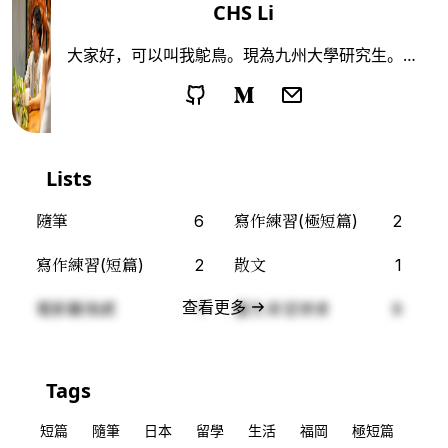
CHS Li
大家好，可以叫我鴕鳥。現為九州大學研究生。喜
歡看電影、讀小說、偶爾去沒去過的地方走走。鴕
鳥這個名字有兩個意思。一是跑得最快的兩足動
物，一是不願正視現實的人。仍然不確定自己是哪
一個。
Lists
隨筆
6
寫作練習(極短篇)
2
寫作練習(短篇)
2
散文
1
查看更多
電影觀後感
1
重生希望使者
9
Tags
短篇
隨筆
日本
留學
生活
福岡
極短篇