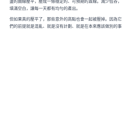
盪的曲線壓平，壓成一條穩定的、可預期的直線。減少低谷，
填滿空白，讓每一天都有均勻的產出。
但如果真的壓平了，那些意外的高點也會一起被壓掉。因為它
們的前提就是混亂、就是沒有計劃、就是在本來應該做別的事
情的時候突然被一個不相關的東西拐走。把這些東西消除掉的
話，產出也許會更穩定，但那些真正讓我覺得活著的瞬間，也
就不見了。
寫到這裡我忽然想到，其實我一直在做的事情就是在「生
產」。
只是我生產的東西不是傳統意義上被承認的那種。不是論文、
不是產品、不是績效、不是可以被量化的任何東西。我生產的
是紀錄。是一條一條的「今天吃了什麼」「今天讀了什麼」
「今天想了什麼」。是那些寫完以後可能只有自己會回去看的
文字。是深夜寫到一半覺得不夠好然後隔天重寫的觀後感。是
在 REPOV 上打完一段話然後猶豫要不要把最後一句刪掉的那
幾秒鐘。 這些東西加在一起，不會讓我變成一個更有效率的