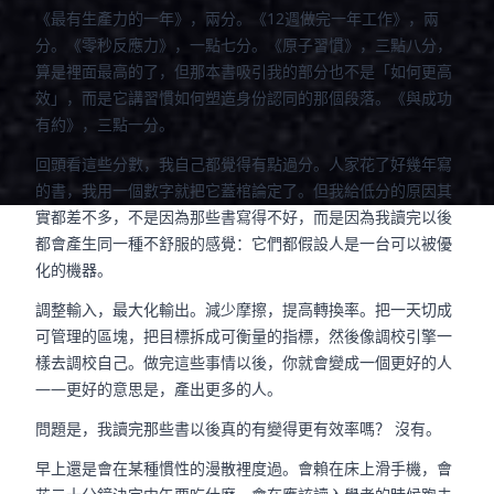
《最有生產力的一年》，兩分。《12週做完一年工作》，兩
分。《零秒反應力》，一點七分。《原子習慣》，三點八分，
算是裡面最高的了，但那本書吸引我的部分也不是「如何更高
效」，而是它講習慣如何塑造身份認同的那個段落。《與成功
有約》，三點一分。
回頭看這些分數，我自己都覺得有點過分。人家花了好幾年寫
的書，我用一個數字就把它蓋棺論定了。但我給低分的原因其
實都差不多，不是因為那些書寫得不好，而是因為我讀完以後
都會產生同一種不舒服的感覺：它們都假設人是一台可以被優
化的機器。
調整輸入，最大化輸出。減少摩擦，提高轉換率。把一天切成
可管理的區塊，把目標拆成可衡量的指標，然後像調校引擎一
樣去調校自己。做完這些事情以後，你就會變成一個更好的人
——更好的意思是，產出更多的人。
問題是，我讀完那些書以後真的有變得更有效率嗎？ 沒有。
早上還是會在某種慣性的漫散裡度過。會賴在床上滑手機，會