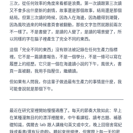
三次，從任何效率的角度來看都是浪費。第一次讀跟第三次讀
又不會多出什麼新的劇情，故事還是那個故事，結局還是那個
結局。但第三次讀的時候，因為人在海邊，因為聽得到潮聲，
因為風吹過來的時候書頁會被翻動，那些文字忽然就跟前兩次
不一樣了。不是書變了，是讀的人變了，是讀的場景變了，所
以同樣的字在腦子裡產生了完全不同的東西。
這個「完全不同的東西」沒有辦法被記錄在任何生產力指標
裡。它不是一篇讀書報告，不是一個學分，不是一條可以寫在
履歷上的經歷。它只是一個在海邊讀小說的下午，風很大，書
頁一直被翻，我用手指壓住，繼續讀。
但如果有人問我，你這輩子做過最有生產力的事情是什麼，我
可能會說就是那個下午。
最近在研究室裡開始慢慢適應了。每天的節奏大致如此：早上
在某種漫無目的的漂浮裡醒來，中午看課程、讀考古題、補基
礎知識，偶爾去 lab 跟人講幾句英文或中文，晚上回宿舍寫紀
錄或看書(還有玩遊戲)。聽起來很規律，但實際上每一天的密