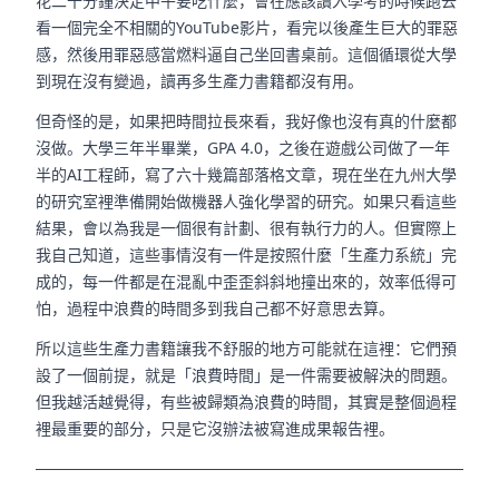
花二十分鐘決定中午要吃什麼，會在應該讀入學考的時候跑去
看一個完全不相關的YouTube影片，看完以後產生巨大的罪惡
感，然後用罪惡感當燃料逼自己坐回書桌前。這個循環從大學
到現在沒有變過，讀再多生產力書籍都沒有用。
但奇怪的是，如果把時間拉長來看，我好像也沒有真的什麼都
沒做。大學三年半畢業，GPA 4.0，之後在遊戲公司做了一年
半的AI工程師，寫了六十幾篇部落格文章，現在坐在九州大學
的研究室裡準備開始做機器人強化學習的研究。如果只看這些
結果，會以為我是一個很有計劃、很有執行力的人。但實際上
我自己知道，這些事情沒有一件是按照什麼「生產力系統」完
成的，每一件都是在混亂中歪歪斜斜地撞出來的，效率低得可
怕，過程中浪費的時間多到我自己都不好意思去算。
所以這些生產力書籍讓我不舒服的地方可能就在這裡：它們預
設了一個前提，就是「浪費時間」是一件需要被解決的問題。
但我越活越覺得，有些被歸類為浪費的時間，其實是整個過程
裡最重要的部分，只是它沒辦法被寫進成果報告裡。