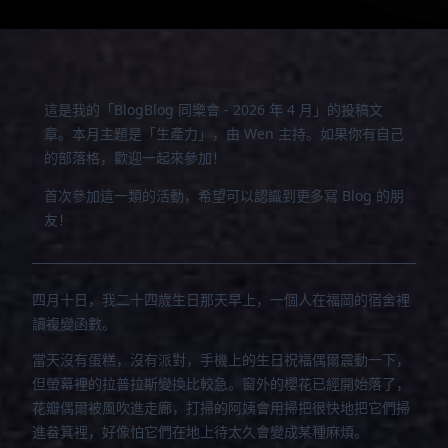
這是我的「
BlogBlog 同樂會 - 2026 年 4 月
」的投稿文
章。本月主題是「
生產力
」，由 Wen 主持。如果你有自己
的部落格，歡迎一起來參加！
首次參加這一類的活動，希望可以認識到更多寫 Blog 的朋
友！
四月十日，我二十四歲生日那天早上，一個人在福岡的宿舍裡
讀複變函數。
當天沒有蛋糕，沒有派對，手機上的生日祝福偶爾震動一下，
但螢幕裡的拉普拉斯變換比較急。窗外的櫻花已經開始落了，
花瓣偶爾被風吹進走廊，打掃的阿姨會用掃把很快地把它們掃
進畚箕裡，好像怕它們在地上待太久會變成某種麻煩。