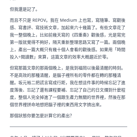
但我還是記了。
而且不只是 REPOV。我在 Medium 上也寫，寫隨筆、寫觀後
感、寫書評、寫技術文章，加起來六十幾篇了。有些文章花了
我一整個晚上，比如前幾天寫的《四重奏》觀後感，光是寫完
第一版就覺得不夠好，隔天重新整理思路又寫了一篇。兩個晚
上，產出一篇大概只有幾十個人會看的觀後感。如果用「時間
投入÷閱讀數」來算，這篇文章的效率大概趨近於零。
但寫那篇文章的那兩個晚上，是我到福岡以後最清醒的時刻。
不是高效的那種清醒，是腦子裡所有的零件都在轉的那種清
醒。坂元裕二把謊言寫成行距，我在想這件事的時候忘記了進
度落後、忘記了還有課程要補、忘記了自己的日文爛到什麼程
度，整個人完全掉進了一個跟生產力無關的世界裡，然後在那
個世界裡拼命地想把腦子裡的東西用文字擠出來。
那個狀態你要怎麼計算它的產出？