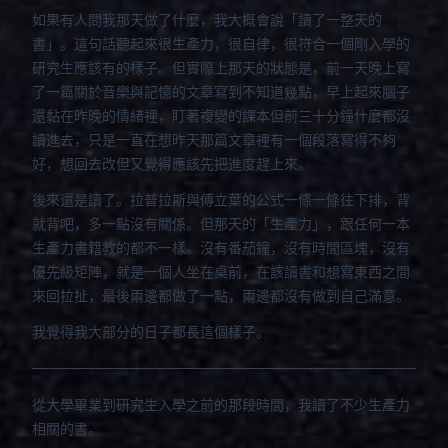
如果有人問我那天做了什麼，我大概會說「讀了一整天的
書」。這句話聽起來很生產力，很自律，很符合一個剛入學的
研究生應該有的樣子。但實際上那天的狀態是，前一天晚上寫
了一篇關於音樂與記憶的文章寫到不知道幾點，早上起來腦子
還黏在昨晚的情緒裡，盯著複變的課本但前三十分鐘什麼都沒
讀進去，只是一直在想昨天那篇文章裡有一個段落寫得不夠
好，想回去改但又覺得應該先把進度趕上來。
後來還是讀了。拉普拉斯與傅立葉的公式一條一條往下排，背
就背吧，多一點沒有關係。但那天的「生產力」，跟任何一本
生產力書籍教的都不一樣。沒有番茄鐘，沒有時間區塊，沒有
優先級矩陣，就是一個人坐在桌前，在該讀書和想寫東西之間
來回拉扯，最後兩邊都做了一點，兩邊都沒有做到自己滿意。
我覺得我大部分的日子都長這個樣子。
從大學畢業到研究生入學之前的那段時間，我讀了不少生產力
相關的書。