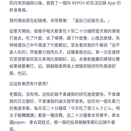
四月來到福岡以後，我買了一個叫 REPOV 的生活記錄 App 的
終身會員。
買的理由寫在紀錄裡，非常簡單：「逼自己紀錄生活。」
從那天開始，我幾乎每天都會花十到二十分鐘把當天做的事情
打進去。吃了什麼、去了哪裡、讀了什麼書、心情怎麼樣，有
時候連自己中午微波了什麼都記。室友看到我的午餐說「這不
是人吃的」然後要分我肉丸子，這種事我也記。第一次走進研
究室很緊張但英文表現比預期好，記。去看軟銀鷹的棒球比賽
結果被壓著打，記。騎腳踏車爬長上坡騎到喘但吹吹風很舒
服，也記。
記這些東西有什麼用？
老實說，沒有用。這些紀錄不會讓我的研究進度變快，不會讓
我的日文變好，不會讓我的論文提早發表。從任何一個生產力
的角度來看，每天花二十分鐘寫「今天吃了資さんうどん，明
太子飯糰讚讚」都是一種浪費。這二十分鐘拿去背單字、拿去
讀paper、拿去寫程式，哪一個的投資報酬率都比記錄午餐
高。