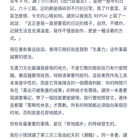
去年 4 月，讀了小川糸的《出門買蛋去》，是她一整年的日
記，六十三篇。記的都是瑣碎到不行的日常，買了什麼菜、天
氣怎麼樣、今天的心情如何。讀完以後我在 REPOV 上寫了一
段話：「這正是我一直想要寫的日記的樣子，自然、不矯作，
記錄生活並充滿溫度。寫作不僅是創作，更是一種活著的方
式。」
現在重新看這段話，覺得它剛好就是我對「生產力」這件事最
誠實的想法。
生產力文化最讓我疲倦的地方，不是它教的那些技巧有什麼問
題。番茄鐘要用就用，待辦清單要列就列，這些東西作為工具
本身是中性的，而是它背後隱含的一個價值判斷：你的時間只
有在「產出可被衡量的成果」的時候才有價值。讀完一本書要
寫讀書筆記，學了一個技能要能變現，旅行要拍照發文，連休
息都要「策略性休息」才算數。所有的時間都必須指向某個目
的地，否則就是在原地踏步。
但有些最重要的事情，是在「原地踏步」的時候發生的。
我在小琉球讀了第三次三島由紀夫的《潮騷》。同一本書，讀