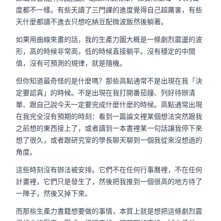
度都不一樣。有些天讀了三門課的進度覺得自己超厲害，有些
天什麼都讀不進去只想吃納豆配微波飯然後躺著。
如果用曲線來畫的話，我的生產力圖大概是一條劇烈震盪的波
形，高的時候非常高，低的時候直接躺平。沒有穩定的中間
值，沒有可預測的規律，就是隨機。
但你知道最奇怪的是什麼嗎？那些高點通常不是出現在我「決
定要認真」的時候。不是出現在我打開番茄鐘、列好待辦清
單、跟自己說今天一定要完成什麼什麼的時候。高點通常出現
在我完全沒有預期的時刻：看到一篇論文裡某個想法突然跟我
之前想的東西接上了，或者讀到一本書裡某一句話讓我停下來
想了很久，或者跟研究室的學長聊天聊到一個我從來沒想過的
角度。
這些時刻沒有辦法被安排。它們不在任何行事曆裡，不在任何
計畫裡，它們只是發生了，然後把我推到一個很高的地方待了
一陣子，然後又掉下來。
而那些生產力書籍想要做的事情，本質上就是想把這條劇烈震