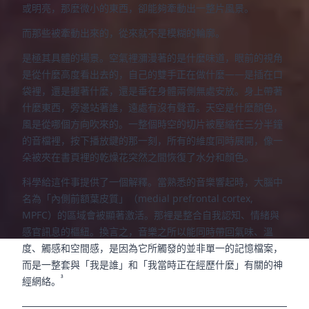
或明亮，那麼微小的東西，卻能夠牽動出一整片風景。
而那些被牽動出來的，從來就不是模糊的輪廓。
是極其具體的場景。空氣裡瀰漫著的是什麼味道，眼前的視角
是從什麼高度看出去的，自己的雙手正在做什麼——是插在口
袋裡，還是握著什麼，還是垂在身體兩側無處安放。身上帶著
什麼東西，旁邊站著誰，遠處有沒有聲音。天空是什麼顏色，
風是從哪個方向吹來的。一整個時空的切片被壓縮在三分半鐘
的音檔裡，按下播放鍵的那一刻，所有的維度同時展開，像一
朵被夾在書頁裡的乾燥花突然之間恢復了水分和顏色。
科學給這件事提供了一個解釋。當熟悉的音樂響起時，大腦中
名為「內側前額葉皮質」（medial prefrontal cortex,
MPFC）的區域會被顯著激活。那裡是整合自我認知、情緒與
感官訊息的樞紐。換言之，音樂之所以能同時帶回氣味、溫
度、觸感和空間感，是因為它所觸發的並非單一的記憶檔案，
而是一整套與「我是誰」和「我當時正在經歷什麼」有關的神
³
經網絡。