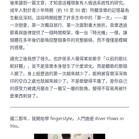
後來讀到一篇文章，才知道這種現象有人做過系統性的研究。
成年人對於青少年時期（約 10 至 30 歲）所聽音樂的記憶最為
生動且深刻，這段時期經歷了許多生命中的「第一次」——第
一次戀愛、第一次獨自旅行、第一次面對重大挫折。音樂透過
節奏與旋律提供了一個時間框架，像一台「時光機」一樣，讓
個體在多年後仍能喚回整個事件的完整脈絡，而不僅僅是模糊
¹
的感覺。
讀完之後我想了很久。也許很多人覺得某些歌手「以前的歌比
較好聽」，並不是音樂本身發生了什麼退化。而是聽歌的那個
人變了。身上經歷過的第一次越來越少了，能夠被音樂深深烙
印的空白之處也就越來越少了。不是歌變得平庸了，是你自己
的感受力被歲月磨去了一層又一層的銳角，變得不容易再被什
麼東西刺穿了。
國二那年，我開始學 fingerstyle。入門曲是 River Flows in
You。