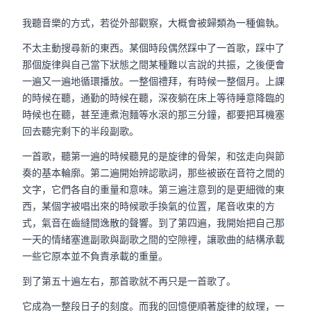
我聽音樂的方式，若從外部觀察，大概會被歸類為一種偏執。
不太主動搜尋新的東西。某個時段偶然踩中了一首歌，踩中了
那個旋律與自己當下狀態之間某種難以言說的共振，之後便會
一遍又一遍地循環播放。一整個禮拜，有時候一整個月。上課
的時候在聽，通勤的時候在聽，深夜躺在床上等待睡意降臨的
時候也在聽，甚至連煮泡麵等水滾的那三分鐘，都要把耳機塞
回去聽完剩下的半段副歌。
一首歌，聽第一遍的時候聽見的是旋律的骨架，和弦走向與節
奏的基本輪廓。第二遍開始辨認歌詞，那些被嵌在音符之間的
文字，它們各自的重量和意味。第三遍注意到的是更細微的東
西，某個字被唱出來的時候歌手換氣的位置，尾音收束的方
式，氣音在齒縫間逸散的聲響。到了第四遍，我開始把自己那
一天的情緒塞進副歌與副歌之間的空隙裡，讓歌曲的結構承載
一些它原本並不負責承載的重量。
到了第五十遍左右，那首歌就不再只是一首歌了。
它成為一整段日子的刻度。而我的回憶便順著旋律的紋理，一