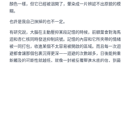
顏色一樣，但它已經被洇開了，暈染成一片辨認不出原貌的模
糊。
也許是我自己抹掉的也不一定。
有研究說，大腦在主動壓抑某段記憶的時候，前額葉會對海馬
迴和杏仁核同時發送抑制訊號。記憶的內容和它所夾帶的情緒
被一同打包，收進某個不太容易被開啟的區域。而且每一次迴
避都會讓那個包裹沉得更深——迴避的次數越多，日後能夠重
新觸及的可能性就越低，就像一封被反覆壓進水底的信，到最
⁵
後連墨跡都已經散進水裡了。
那段時間的回憶沒有消失。它只是被我連同所有的背景音樂一
起，收進了某個自己也找不到鑰匙的抽屜裡了吧。
大一大二是很安靜的日子。
不是寧謐的那種安靜。是空的。是四面牆壁之間只剩下自己的
呼吸聲和冷氣壓縮機低頻嗡鳴的那種安靜。需要有什麼東西來
填充那些空隙，最後填進來的是優里的歌。