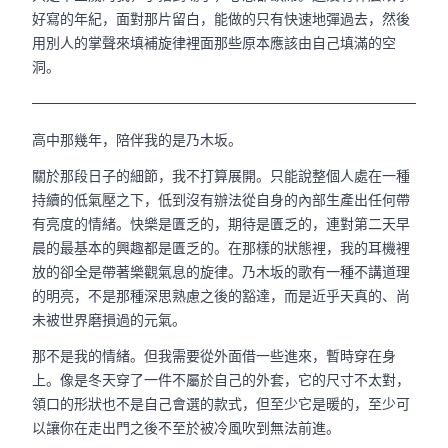
好寫的年紀，面對那片留白，能做的只有快速地彈過去，然後
用別人的掌聲來填補旋律裡面那些原本應該由自己填滿的空
洞。
高中那幾年，陪伴我的是乃木坂。
關於那段日子的細節，我不打算展開。只能說整個人處在一種
持續的低氣壓之下，低到沒有辦法從自身的內部生產出任何帶
有亮度的情緒。快樂是匱乏的，期待是匱乏的，連對第二天早
晨的最基本的興趣都是匱乏的。在那樣的狀態裡，我的耳機裡
放的卻全是帶著樂觀氣息的旋律。乃木坂的歌有一種不講道理
的明亮，不是那種深思熟慮之後的豁達，而是近乎天真的、尚
未被世界磨損過的元氣。
那不是我的情緒。但我需要從外面借一些進來，暫時穿在身
上。像是冬天穿了一件不屬於自己的外套，它的尺寸不太對，
領口的形狀也不是自己會選的款式，但至少它是暖的，至少可
以讓你在走出門之後不至於被冷風吹到無法前進。