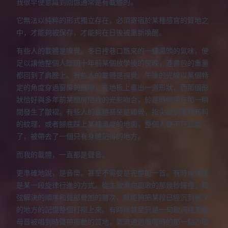
我很早便意識到回憶通常是有載體的。
它無法以純粹的形式獨立存在，必須寄宿於某種感官的質地之
中，才能夠被保存，才能夠在日後被重新喚醒。
有些人的載體是嗅覺。冬日裡巷口飄來的一縷湯頭的氣味，便
足以讓他整個人墜回十年前某個放學後的傍晚，連書包的重量
都回到了肩膀上。有些人的載體是視覺。午後的光線以某個特
定的角度穿過窗簾的縫隙，在地板上畫出一道形狀，而那個形
狀恰好與多年前某間房間裡的光影吻合，於是時間便在那一瞬
間發生了皺褶。有些人的載體甚至是觸覺，指尖碰到某種布料
的紋理，或者腳底踩上某種溫度的地面，整個人便不在此處
了，被帶去了一個只有身體記得的地方。
而我的載體，一直都是聲音。
更準確地說，是音樂。甚至不需要是完整的一首。有時候僅僅
是某一段旋律行進的方式。從主歌滑向副歌的那幾秒鐘裡，和
弦解決的順序和聲部疊加的層次，就能夠把某段已經沉到很深
的地方的記憶整個打撈上來。有時候甚至只是一句歌詞裡某個
母音被唱到時聲帶振動的質地，氣流通過喉嚨時的那一點沙啞