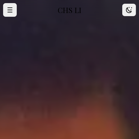
CHS LI
·
首頁
·
歸檔
·
朋友
·
About Me