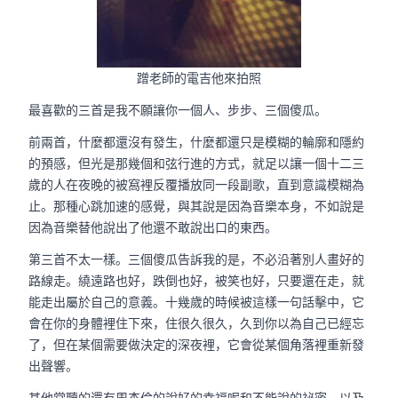
蹭老師的電吉他來拍照
最喜歡的三首是我不願讓你一個人、步步、三個傻瓜。
前兩首，什麼都還沒有發生，什麼都還只是模糊的輪廓和隱約
的預感，但光是那幾個和弦行進的方式，就足以讓一個十二三
歲的人在夜晚的被窩裡反覆播放同一段副歌，直到意識模糊為
止。那種心跳加速的感覺，與其說是因為音樂本身，不如說是
因為音樂替他說出了他還不敢說出口的東西。
第三首不太一樣。三個傻瓜告訴我的是，不必沿著別人畫好的
路線走。繞遠路也好，跌倒也好，被笑也好，只要還在走，就
能走出屬於自己的意義。十幾歲的時候被這樣一句話擊中，它
會在你的身體裡住下來，住很久很久，久到你以為自己已經忘
了，但在某個需要做決定的深夜裡，它會從某個角落裡重新發
出聲響。
其他常聽的還有周杰倫的說好的幸福呢和不能說的祕密，以及