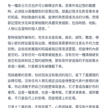
有一種區分方式也許可以解釋這件事。音樂作為記憶的載體
時，必須區分兩種類型的音樂記憶。語義記憶涉及對音樂本身
的知識，例如歌曲的名稱、旋律的熟悉感或流派的分類。而情
節記憶則涉及與音樂相關的具體背景細節，包括時間、地點、
²
人物以及當時的個人感受。
那時候我所擁有的，完完全全是前者。曲名，調性，難度，哪
個小節的跨弦最容易出錯，哪個段落需要特別注意右手的力度
控制，這些技術層面的知識被我記得清清楚楚。但旋律的內部
是空的。沒有任何一段場景被縫進去，沒有任何一種情緒被安
放在和弦與和弦之間的縫隙裡。那些音符穿過我的手指就像水
穿過一張網，什麼都沒有被攔截下來。
而純器樂的音樂，恰好因為沒有歌詞的指引，留下了最廣闊的
詮釋空間。沒有任何人預先規定這段旋律應當代表什麼樣的故
事，你必須親手把自己的經歷填寫進去，它才會成為屬於你的
東西。這是一種邀請，也是一種考驗。它要求演奏者，或聆聽
者，不只是技巧上的到場，而是情感上的在場。
只是十三歲的我，手指到場了，心思卻缺席。還沒有什麼故事