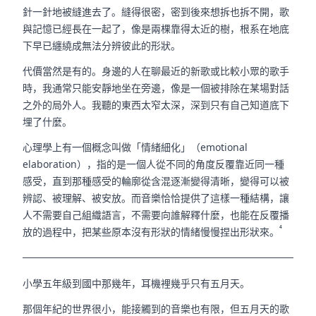
針一針地被縫進去了。縫得很密，密到後來想拆也拆不開，歌
與記憶已經長在一起了，像是兩棵靠得太近的樹，根系在地底
下早已纏繞成無法分辨彼此的形狀。
代價當然是有的。身邊的人在聊最近的新歌或比較小眾的歌手
時，我通常只能安靜地坐在旁邊，像是一個被排除在某場對話
之外的局外人。我聽的東西太窄太深，深到只有自己知道底下
埋了什麼。
心理學上有一個概念叫做「情緒細化」（emotional
elaboration），指的是一個人從不同的角度反覆靠近同一種
感受，直到那種感受的輪廓從含混逐漸變得清晰，變得可以被
辨認、被理解、被安放。而音樂恰恰提供了這樣一種結構，讓
人不需要自己組織語言，不需要向誰解釋什麼，也能在反覆播
⁴
放的過程中，把某些原本沒有形狀的情緒慢慢捏出形狀來。
小學五年級到國中那幾年，耳機裡幾乎只有五月天。
那個年紀的世界很小，能接觸到的音樂也有限，但五月天的歌