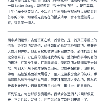
一首 Letter Song，副標題是「致十年後的我」。現在算算，
十年也差不多要到了。不知道十年前那個在被窩裡反覆聽著這
首歌的少年，如果看見我現在的播放清單，會不會還認得出
來，這是同一個人。
國中某個暑假，吉他班正在教一首情歌。是一首真正意義上的
情歌，歌詞寫的是愛情，旋律勾勒的也是那種甜膩的、帶著夏
天氣息的悸動。但那首歌被收進我的記憶之後，愛情的部分被
完全覆寫了。它在我的回憶裡代表的是一整個無所事事的暑假
的形狀：在家滑手機，打電腦遊戲，傍晚跟朋友騎腳踏車去球
場，打到天色暗下來才慢慢晃回家。空氣是黏稠的、濕熱的，
帶著一點柏油路面被太陽曬了一整天之後散發出來的氣味。手
指頭因為練吉他壓弦壓到痛，但那種痛是讓人安心的，因為它
是那個暑假裡少數讓我覺得自己正在「做什麼」的真實感。
直到現在，每當那段前奏響起，我就會被整個人拉回那個夏
天。不是片段，是整片。連空氣的溫度都回到皮膚上了。