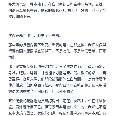
那大概也是一種本能吧。在自己內部已經空掉的時候，去找一
個還有溫度的聲音，借它的形狀來撐住自己，好讓自己不至於
整個塌陷下去。
然後在高二那年，發生了一些事。
那些事的具體內容不重要。重要的是，在那之後，我把某個與
情感有關的開關徹底關掉了。不是淡化，不是壓低音量，而是
切斷。
那之後有很長很長的一段時間。日子照常在過，上學，通勤，
考試，吃飯，睡覺。耳機裡不可能是安靜的。散步的路上、自
習室裡、夜晚入睡之前那段最難熬的空白時間，一定有什麼旋
律在播放。但如今回想起來，那段日子的音軌卻像是被人用磁
鐵從頭到尾抹了一遍似的，什麼都不剩了。
某些場景的輪廓還勉強辨認得出，走在什麼路上，坐在什麼位
置，窗外是什麼天色。但背景音樂是徹底空白的。我知道那裡
原本應該有聲音，就像你知道一幅被水浸泡過的畫原本應該有