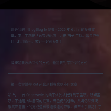
這是我的「
BlogBlog 同樂會 - 2026 年 6 月
」的投稿文
章。本月主題是「
音樂與記憶
」，由
柚子
主持。如果你有
自己的部落格，歡迎一起來參加！
音樂是我收納回憶的方式，也是我封存回憶的方式
第一次嘗試帶
Ref
來寫這種專業以外的文章
最近，一首 fingerstyle 的曲子終於被我彈到了盡頭。所謂盡
頭，不過是指法層面的抵達，音色仍然粗糙，共鳴仍然渾濁，
離真正意義上的完成還有很遠很遠的距離。但至少手指記住了