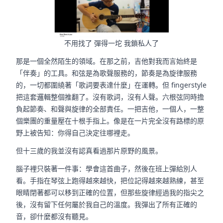
不用找了 彈得一坨 我鎖私人了
那是一個全然陌生的領域。在那之前，吉他對我而言始終是
「伴奏」的工具。和弦是為歌聲服務的，節奏是為旋律服務
的，一切都圍繞著「歌詞要表達什麼」在運轉。但 fingerstyle
把這套邏輯整個推翻了。沒有歌詞，沒有人聲。六根弦同時擔
負起節奏、和聲與旋律的全部責任。一把吉他，一個人，一整
個樂團的重量壓在十根手指上。像是在一片完全沒有路標的原
野上被告知：你得自己決定往哪裡走。
但十三歲的我並沒有認真看過那片原野的風景。
腦子裡只裝著一件事：學會這首曲子，然後在班上彈給別人
看。手指在琴弦上跑得越來越快，把位記得越來越熟練，甚至
眼睛閉著都可以移到正確的位置，但那些旋律經過我的指尖之
後，沒有留下任何屬於我自己的溫度。我彈出了所有正確的
音，卻什麼都沒有聽見。