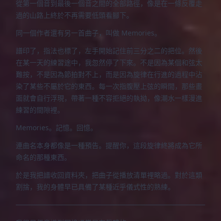
從第一個音到最後一個音之間的全部路徑，像是在一條反覆走
過的山路上終於不再需要低頭看腳下。
同一個作者還有另一首曲子，叫做 Memories。
譜印了，指法也標了，左手開始記住前三分之二的把位。然後
在某一天的練習途中，我忽然停了下來。不是因為某個和弦太
難按，不是因為節拍對不上，而是因為旋律在行進的過程中沾
染了某些不屬於它的東西。每一次指腹壓上弦的瞬間，那些畫
面就會自行浮現，帶著一種不容拒絕的執拗，像潮水一樣漫進
練習的間隙裡。
Memories。記憶。回憶。
連曲名本身都像是一種預告。提醒你，這段旋律終將成為它所
命名的那種東西。
於是我把譜收回資料夾，把曲子從播放清單裡略過。對於這類
割捨，我的身體早已具備了某種近乎儀式性的熟練。