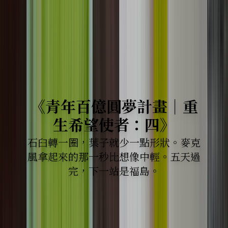
《青年百億圓夢計畫｜重
生希望使者：四》
石臼轉一圈，葉子就少一點形狀。麥克
風拿起來的那一秒比想像中輕。五天過
完，下一站是福島。