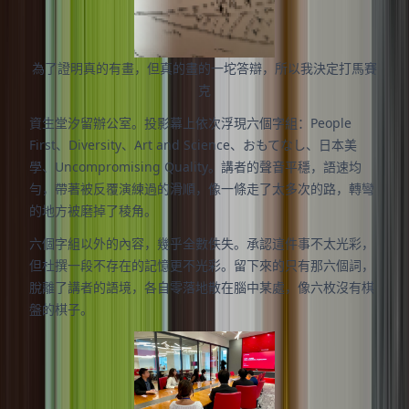
為了證明真的有畫，但真的畫的一坨答辯，所以我決定打馬賽
克
資生堂汐留辦公室。投影幕上依次浮現六個字組：People
First、Diversity、Art and Science、おもてなし、日本美
學、Uncompromising Quality。講者的聲音平穩，語速均
勻，帶著被反覆演練過的滑順，像一條走了太多次的路，轉彎
的地方被磨掉了稜角。
六個字組以外的內容，幾乎全數佚失。承認這件事不太光彩，
但杜撰一段不存在的記憶更不光彩。留下來的只有那六個詞，
脫離了講者的語境，各自零落地散在腦中某處，像六枚沒有棋
盤的棋子。