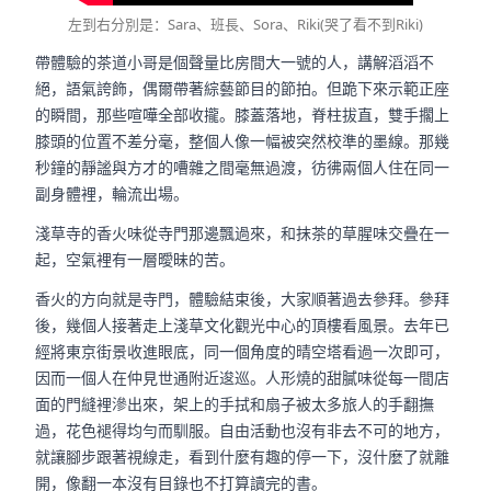
左到右分別是：Sara、班長、Sora、Riki(哭了看不到Riki)
帶體驗的茶道小哥是個聲量比房間大一號的人，講解滔滔不
絕，語氣誇飾，偶爾帶著綜藝節目的節拍。但跪下來示範正座
的瞬間，那些喧嘩全部收攏。膝蓋落地，脊柱拔直，雙手擱上
膝頭的位置不差分毫，整個人像一幅被突然校準的墨線。那幾
秒鐘的靜謐與方才的嘈雜之間毫無過渡，彷彿兩個人住在同一
副身體裡，輪流出場。
淺草寺的香火味從寺門那邊飄過來，和抹茶的草腥味交疊在一
起，空氣裡有一層曖昧的苦。
香火的方向就是寺門，體驗結束後，大家順著過去參拜。參拜
後，幾個人接著走上淺草文化觀光中心的頂樓看風景。去年已
經將東京街景收進眼底，同一個角度的晴空塔看過一次即可，
因而一個人在仲見世通附近逡巡。人形燒的甜膩味從每一間店
面的門縫裡滲出來，架上的手拭和扇子被太多旅人的手翻撫
過，花色褪得均勻而馴服。自由活動也沒有非去不可的地方，
就讓腳步跟著視線走，看到什麼有趣的停一下，沒什麼了就離
開，像翻一本沒有目錄也不打算讀完的書。