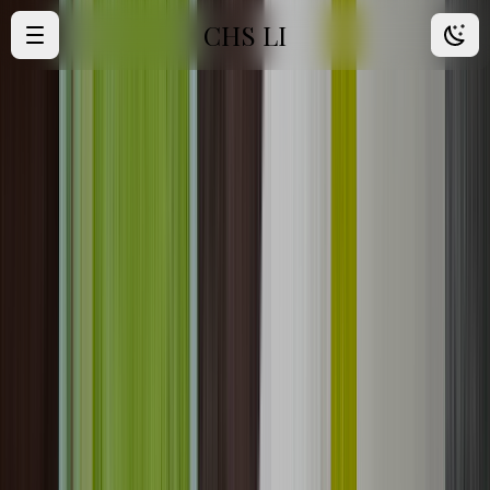
CHS LI
·
首頁
·
歸檔
·
朋友
·
About Me