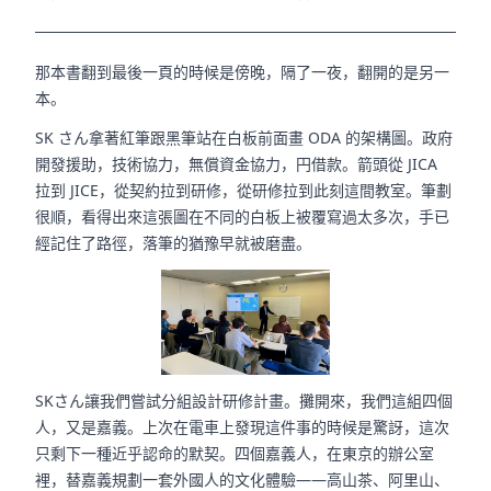
那本書翻到最後一頁的時候是傍晚，隔了一夜，翻開的是另一
本。
SK さん拿著紅筆跟黑筆站在白板前面畫 ODA 的架構圖。政府
開發援助，技術協力，無償資金協力，円借款。箭頭從 JICA
拉到 JICE，從契約拉到研修，從研修拉到此刻這間教室。筆劃
很順，看得出來這張圖在不同的白板上被覆寫過太多次，手已
經記住了路徑，落筆的猶豫早就被磨盡。
SKさん讓我們嘗試分組設計研修計畫。攤開來，我們這組四個
人，又是嘉義。上次在電車上發現這件事的時候是驚訝，這次
只剩下一種近乎認命的默契。四個嘉義人，在東京的辦公室
裡，替嘉義規劃一套外國人的文化體驗——高山茶、阿里山、