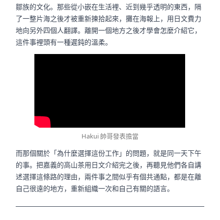
鄒族的文化。那些從小嵌在生活裡、近到幾乎透明的東西，隔
了一整片海之後才被重新揀拾起來，攤在海報上，用日文費力
地向另外四個人翻譯。離開一個地方之後才學會怎麼介紹它，
這件事裡頭有一種遲鈍的溫柔。
Hakui 帥哥發表擔當
而那個關於「為什麼選擇這份工作」的問題，就是同一天下午
的事。把嘉義的高山茶用日文介紹完之後，再聽見他們各自講
述選擇這條路的理由，兩件事之間似乎有個共通點，都是在離
自己很遠的地方，重新組織一次和自己有關的語言。