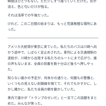
瞬間はひとつもない。ただ少しずつ減っていくだけだ。形が
消え、色と匂いだけが残る。
それは浅草での午後だった。
けれど、この二日間の始まりは、もっと荒唐無稽な場所にあ
った。
アメリカ大統領が東京に来ていた。私たちのバスは川崎へ向
かう途中で、しばらく足止めされた。車列による交通規制の
波紋が、川崎から出発する私たちのルートにまで広がり、誰
の声もないまま、全員の到着を数十分ほど後ろへ押しやっ
た。
知らない誰かの予定が、何本かの通りと、何層もの警備と、
いくつもの見えない封鎖線を隔てて、それでもかすかに、し
かし確かに、私たち全員の朝を動かしていた。
車内で誰かが「トランプのせいだ」と一言でこの話題をまと
めた。みんなが笑った。