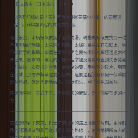
→ 日文版本（日本語バージョン）
此系列記錄的是「青年百億海外圓夢基金計畫」的親歷過
程，而非申請流程的攻略或指南。
石臼很沉，木柄被無數隻手磨得潤滑，轉動的時候要找到一種
不疾不徐的韻律，太急則粉逸散，太緩則葉片黏在石壁上，像
不願鬆手的指節。茶葉在兩層石面之間被碾碎的觸感透過木柄
傳上來，窸窣的，隱忍的，像一個字被反覆默唸直到失去意義
之前最後一次發出的聲響。從完整的葉，到參差的碎片，到覆
在臼壁上那層帶著草腥氣的粉末。這個過程沒有任何一個瞬間
是劇烈的，僅是不斷地減少，形狀消失，剩下顏色跟氣味。
這是淺草那一天的下午。但這兩天的起點，是一個更荒誕的地
方。
美國總統到了東京，巴士在來川崎的路上耽擱了片刻。車隊封
路的漣漪擴散到我們從川崎出發的路線上，無聲地把所有人的
抵達往後推了幾十分鐘。一個不認識的人的行程，隔著幾條