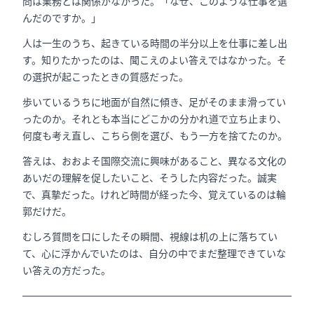
問は業務とは関係がなかった。「なぜ、このような仕事を選
んだのですか。」
人は一生のうち、起きている時間の半分以上を仕事に差し出
す。知りたかったのは、聞こえのよい答えではなかった。そ
の選択が起こったときの質感だった。
歩いているうちに地面が自然に傾き、足がそのまま滑ってい
ったのか。それとも本当にどこかの分かれ道で立ち止まり、
何度も考え直し、こちら側を選び、もう一方を捨てたのか。
答えは、おおよそ国際交流に興味があること、異なる文化の
あいだの理解を促したいこと、そうした内容だった。誠実
で、真摯だった。けれど時間が経った今、覚えているのは輪
郭だけだ。
むしろ質問を口にしたその瞬間、視線は机の上に落ちてい
て、心に浮かんでいたのは、自分の中でまだ整理できていな
い答えの方だった。