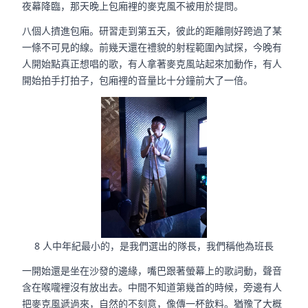
夜幕降臨，那天晚上包廂裡的麥克風不被用於提問。
八個人擠進包廂。研習走到第五天，彼此的距離剛好跨過了某
一條不可見的線。前幾天還在禮貌的射程範圍內試探，今晚有
人開始點真正想唱的歌，有人拿著麥克風站起來加動作，有人
開始拍手打拍子，包廂裡的音量比十分鐘前大了一倍。
8 人中年紀最小的，是我們選出的隊長，我們稱他為班長
一開始還是坐在沙發的邊緣，嘴巴跟著螢幕上的歌詞動，聲音
含在喉嚨裡沒有放出去。中間不知道第幾首的時候，旁邊有人
把麥克風遞過來，自然的不刻意，像傳一杯飲料。猶豫了大概