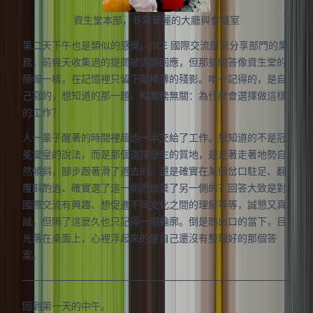
資生堂本部，非常華麗的大廳與會議室
第二天下午也是類似的感覺。JICE 國際交流部來分享部門的業
務，前幾天收集過的提問被逐題回應，但那些問答像資生堂的
簡報一樣，在記憶裡只留下最稀薄的殘影。唯一記得的，是自
己寫的，想知道的那一題，和業務無關：為什麼會選擇做這樣
的工作？
人一輩子醒著的時間裡超過一半交給了工作。想知道的不是冠
冕堂皇的說法，而是那個選擇發生的質地，是走著走著地勢自
然傾斜，腳步跟著滑了過去的，還是確實在某個岔口駐足、翻
覆斟酌過、確實選了這一側而放棄了另一側的？回答大致是對
國際交流有興趣、想促進不同文化之間的理解等等，誠懇又真
誠，但隔了這麼久也只記得一個輪廓。倒是問出口的當下，目
光落在桌面上，心裡浮起來的是自己還沒有整理好的那個答
案。
回到第一天的中午。