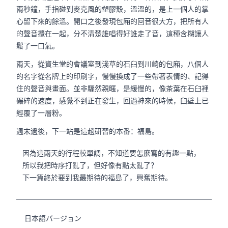
兩秒鐘，手指碰到麥克風的塑膠殼，溫溫的，是上一個人的掌
心留下來的餘溫。開口之後發現包廂的回音很大方，把所有人
的聲音攪在一起，分不清楚誰唱得好誰走了音，這種含糊讓人
鬆了一口氣。
兩天，從資生堂的會議室到淺草的石臼到川崎的包廂，八個人
的名字從名牌上的印刷字，慢慢換成了一些帶著表情的、記得
住的聲音與畫面。並非驟然親暱，是緩慢的，像茶葉在石臼裡
碾碎的速度，感覺不到正在發生，回過神來的時候，臼壁上已
經覆了一層粉。
週末過後，下一站是這趟研習的本番：福島。
因為這兩天的行程較單調，不知道要怎麼寫的有趣一點，
所以我把時序打亂了，但好像有點太亂了？
下一篇終於要到我最期待的福島了，興奮期待。
日本語バージョン