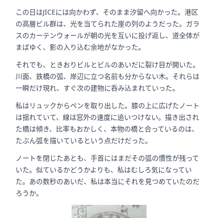
この日はJICEには向かわず、そのまま汐留へ向かった。港区
の高層ビル群は、光を当てられた崖の列のようだった。ガラ
スのカーテンウォールが朝の光を互いに投げ返し、道全体が
まばゆく、影の入り込む余地がなかった。
それでも、ときおりビルとビルのあいだに裂け目が開いた。
川面、鉄橋の弧、岸辺に立つ名前も分からない木。それらは
一瞬だけ現れ、すぐ次の建物に呑み込まれていった。
私はリュックからペンを取り出した。膝の上に広げたノート
は揺れていて、線は窓外の速度に追いつけない。描き出され
た橋は傾き、比率もおかしく、本物の橋と合っているのは、
たぶん弧を描いているという点だけだった。
ノートを閉じたあとも、手首にはまだその弧の慣性が残って
いた。似ているかどうかよりも、私はむしろ気になってい
た。あの数秒のあいだ、私は本当にそれを見つめていたのだ
ろうか。