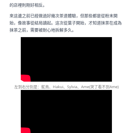
的店裡則剛好相反。
來這邊之前已經做過好幾次茶道體驗，但那些都是從粉末開
始，像故事從結局讀起。這次從葉子開始，才知道抹茶在成為
抹茶之前，需要被耐心地拆解多久。
左到右分別是：鴕鳥、Hakui、Sylvia、Ame(哭了看不到Ame)