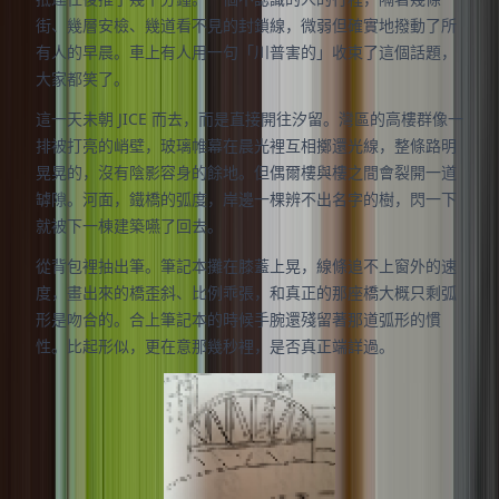
街、幾層安檢、幾道看不見的封鎖線，微弱但確實地撥動了所
有人的早晨。車上有人用一句「川普害的」收束了這個話題，
大家都笑了。
這一天未朝 JICE 而去，而是直接開往汐留。灣區的高樓群像一
排被打亮的峭壁，玻璃帷幕在晨光裡互相擲還光線，整條路明
晃晃的，沒有陰影容身的餘地。但偶爾樓與樓之間會裂開一道
罅隙。河面，鐵橋的弧度，岸邊一棵辨不出名字的樹，閃一下
就被下一棟建築嚥了回去。
從背包裡抽出筆。筆記本攤在膝蓋上晃，線條追不上窗外的速
度，畫出來的橋歪斜、比例乖張，和真正的那座橋大概只剩弧
形是吻合的。合上筆記本的時候手腕還殘留著那道弧形的慣
性。比起形似，更在意那幾秒裡，是否真正端詳過。