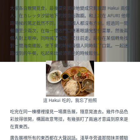
大家各自散開覓食，最後莫名其妙地變成只剩我跟 Hakui 兩個
人，在カレッタ汐留地下的飲食街踟躕。和上次在 AFURI 他帶
路時候的篤定截然不同，這回兩個人都沒有方向，經過同一間
餐廳至少兩次，在每一間店門口瞇著眼讀完整份菜單，然後兩
個人對上眼神，同時搖了搖頭，又往前走。最後在某個轉角找
到一間海南雞飯，坐下來的時候兩個人同時鬆了口氣。一起迷
路找到的午餐，吃起來比被領著走的時候鬆弛。
這 Hakui 吃的，我忘了拍照
吃完在同一棟樓裡撞見一場廣告展，隨意晃進去。幾件作品色
彩放得很開，構圖故意彆扭，有幾張盯了兩遍才意識到原來是
在賣東西。
廣告展裡所有的東西都在大聲說話。淺草寺旁邊那間抹茶體驗