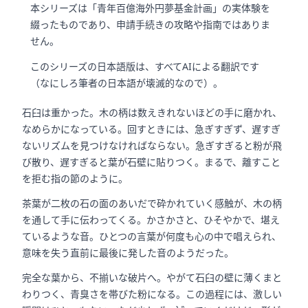
本シリーズは「青年百億海外円夢基金計画」の実体験を
綴ったものであり、申請手続きの攻略や指南ではありま
せん。
このシリーズの日本語版は、すべてAIによる翻訳です
（なにしろ筆者の日本語が壊滅的なので）。
石臼は重かった。木の柄は数えきれないほどの手に磨かれ、
なめらかになっている。回すときには、急ぎすぎず、遅すぎ
ないリズムを見つけなければならない。急ぎすぎると粉が飛
び散り、遅すぎると葉が石壁に貼りつく。まるで、離すこと
を拒む指の節のように。
茶葉が二枚の石の面のあいだで砕かれていく感触が、木の柄
を通して手に伝わってくる。かさかさと、ひそやかで、堪え
ているような音。ひとつの言葉が何度も心の中で唱えられ、
意味を失う直前に最後に発した音のようだった。
完全な葉から、不揃いな破片へ。やがて石臼の壁に薄くまと
わりつく、青臭さを帯びた粉になる。この過程には、激しい