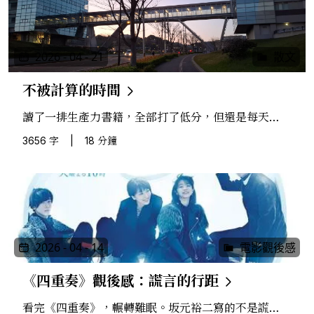
2026 - 04 - 21
散文
不被計算的時間
讀了一排生產力書籍，全部打了低分，但還是每天在
記錄自己的生活。也許生產力從來不是關於產出多
3656 字
|
18 分鐘
少，而是關於你願不願意承認，有些事情是算不出報
酬率的。
2026 - 04 - 14
電影觀後感
《四重奏》觀後感：謊言的行距
看完《四重奏》，輾轉難眠。坂元裕二寫的不是謊