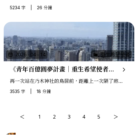
言，是人們在說話與感情之間留下的那段空白——行
5234 字
|
26 分鐘
距裡裝的，才是最真的東西。
2026 - 04 - 14
重生希望使者
《青年百億圓夢計畫｜重生希望使者：三》
再一次站在乃木神社的鳥居前，距離上一次隔了將近
十個月。換了季節，換了御守，大吉，和上次一模一
3535 字
|
18 分鐘
樣。帶著問題繼續走，就夠了。
＜
1
2
3
4
5
＞