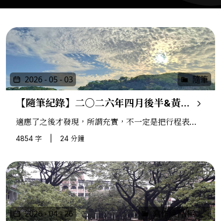
2026 - 05 - 03
隨筆
【隨筆紀錄】二〇二六年四月後半&黃金週，福岡
適應了之後才發現，所謂充實，不一定是把行程表填
滿，而是某天獨自坐在海邊甜點店裡，忽然覺得自己
4854 字
|
24 分鐘
沒有缺少什麼。
2026 - 04 - 26
寫作練習(極短篇)