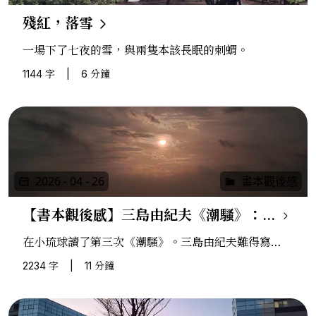
殘紅，落雪
一場下了七夜的雪，與兩隻本該長眠的刺蝟。
1144 字
|
6 分鐘
2026 - 04 - 26
書本觀後感
【書本觀後感】三島由紀夫《潮騷》：兩座島之間，只有鹽
在小琉球讀了第三次《潮騷》。三島由紀夫難得寫了
一本沒有刀片的書，乾淨得有點不像話。喜歡它，但
2234 字
|
11 分鐘
這個喜歡指向的地方，不在自己身上。